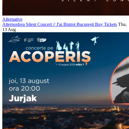
Alternative
Alternosfera Silent Concert
//
J'ai Bistrot București
Buy Tickets
Thu,
13 Aug