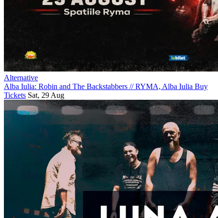
Alternative
Alba Iulia: Robin and The Backstabbers
//
RYMA, Alba Iulia
Buy
Tickets
Sat, 29 Aug