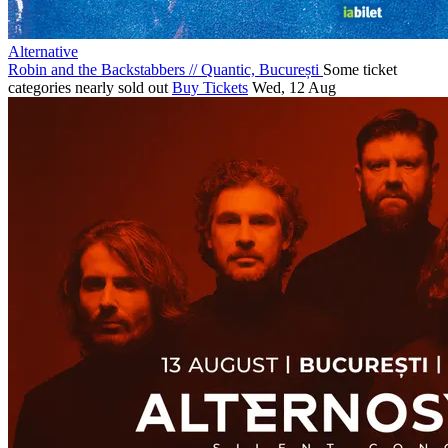
Alternative
Robin and the Backstabbers
//
Quantic, București
Some ticket
categories nearly sold out
Buy Tickets
Wed, 12 Aug