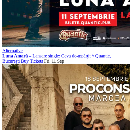
Alternative
Luna Amară
– Lansare single: Ceva de-mpărțit
//
Quantic,
București
Buy Tickets
Fri, 11 Sep