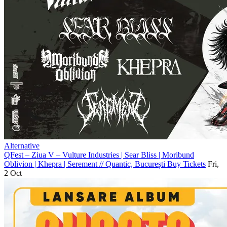
Alternative
QFest – Ziua V – Vulture Industries | Sear Bliss | Moribund
Oblivion | Khepra | Serement
//
Quantic, București
Buy Tickets
Fri,
2 Oct