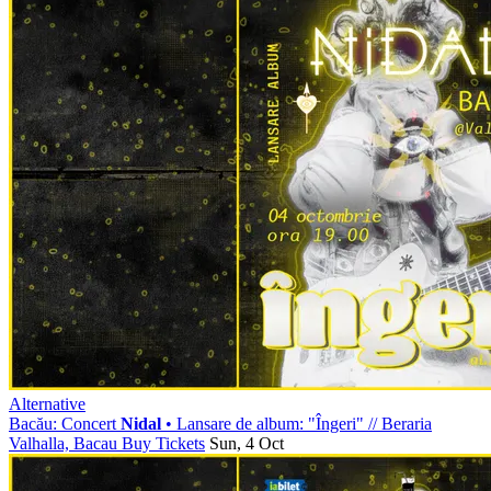
Alternative
Bacău: Concert
Nidal
• Lansare de album: "Îngeri"
//
Beraria
Valhalla, Bacau
Buy Tickets
Sun, 4 Oct