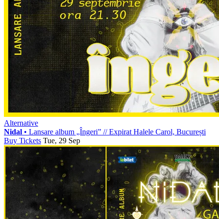
Alternative
Nidal
• Lansare album „Îngeri”
//
Expirat Halele Carol, București
Buy Tickets
Tue, 29 Sep