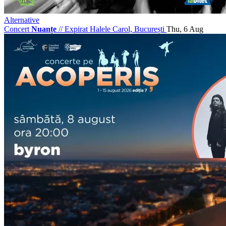
Alternative
Concert
Nuanțe
//
Expirat Halele Carol, București
Thu, 6 Aug