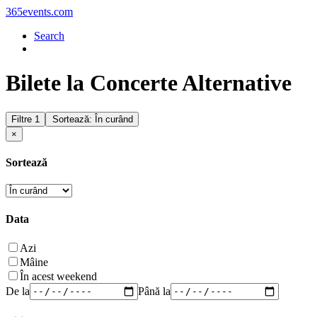
365events.com
Search
Bilete la Concerte Alternative
Filtre
1
Sortează: În curând
×
Sortează
Data
Azi
Mâine
În acest weekend
De la
Până la