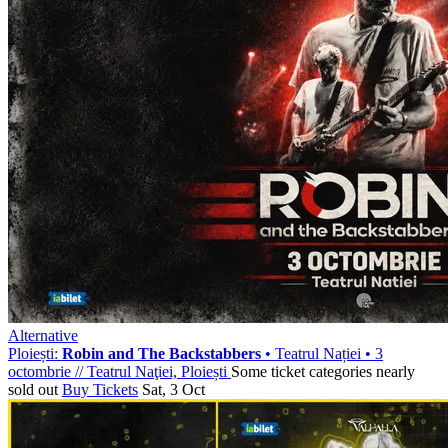
Alternative
Ploiești:
Robin and The Backstabbers
• Teatrul Nației • 3
octombrie
//
Teatrul Naţiei, Ploiești
Some ticket categories nearly
sold out
Buy Tickets
Sat, 3 Oct