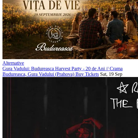
Alternative
Gura Vadului: Budureasca Harvest Party - 20 de Ani
//
Crama
Budureasca, Gura Vadului (Prahova)
Buy Tickets
Sat, 19 Sep