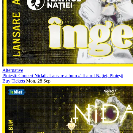
Alternative
Ploiesti: Concert
Nidal
- Lansare album
//
Teatrul Naţiei, Ploiești
Buy Tickets
Mon, 28 Sep