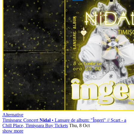
Alternative
Timisoara: Concert
Nidal
• Lansare de album: "Îngeri"
//
Scart - a
Chill Place, Timișoara
Buy Tickets
Thu, 8 Oct
show more