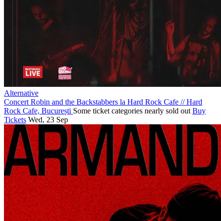
Alternative
Concert Robin and the Backstabbers la Hard Rock Cafe
//
Hard
Rock Cafe, București
Some ticket categories nearly sold out
Buy
Tickets
Wed, 23 Sep