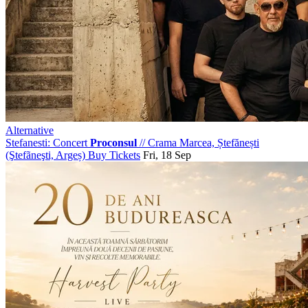
Alternative
Stefanesti: Concert
Proconsul
//
Crama Marcea, Ștefănești
(Ştefãneşti, Argeș)
Buy Tickets
Fri, 18 Sep