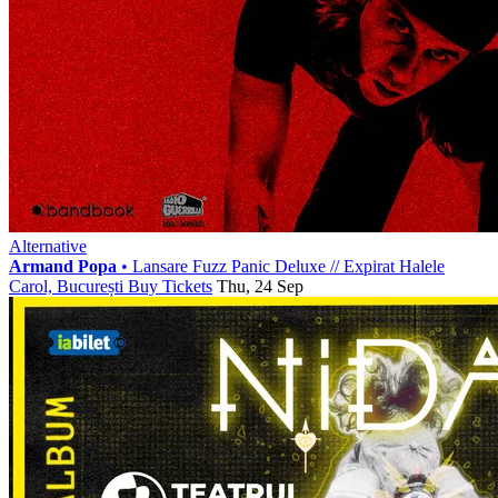
Alternative
Armand Popa
• Lansare Fuzz Panic Deluxe
//
Expirat Halele
Carol, București
Buy Tickets
Thu, 24 Sep