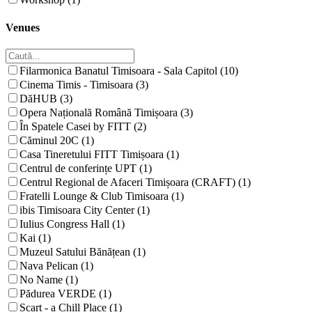
Venues
Filarmonica Banatul Timisoara - Sala Capitol (10)
Cinema Timis - Timisoara (3)
DăHUB (3)
Opera Națională Română Timișoara (3)
În Spatele Casei by FITT (2)
Căminul 20C (1)
Casa Tineretului FITT Timișoara (1)
Centrul de conferințe UPT (1)
Centrul Regional de Afaceri Timișoara (CRAFT) (1)
Fratelli Lounge & Club Timisoara (1)
ibis Timisoara City Center (1)
Iulius Congress Hall (1)
Kai (1)
Muzeul Satului Bănățean (1)
Nava Pelican (1)
No Name (1)
Pădurea VERDE (1)
Scart - a Chill Place (1)