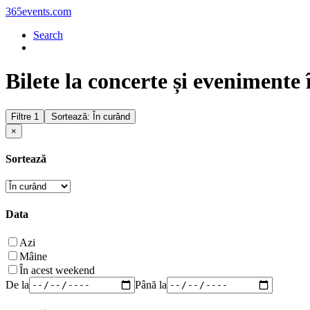
365events.com
Search
Bilete la concerte și evenimente
Filtre
1
Sortează: În curând
×
Sortează
Data
Azi
Mâine
În acest weekend
De la
Până la