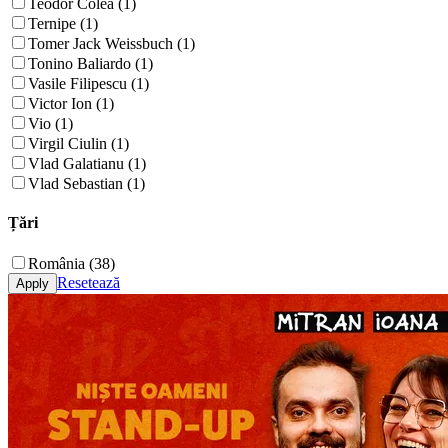
Teodor Colea (1)
Ternipe (1)
Tomer Jack Weissbuch (1)
Tonino Baliardo (1)
Vasile Filipescu (1)
Victor Ion (1)
Vio (1)
Virgil Ciulin (1)
Vlad Galatianu (1)
Vlad Sebastian (1)
Țări
România (38)
Resetează