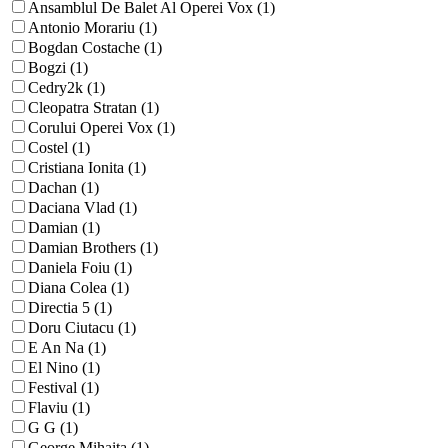
Ansamblul De Balet Al Operei Vox (1)
Antonio Morariu (1)
Bogdan Costache (1)
Bogzi (1)
Cedry2k (1)
Cleopatra Stratan (1)
Corului Operei Vox (1)
Costel (1)
Cristiana Ionita (1)
Dachan (1)
Daciana Vlad (1)
Damian (1)
Damian Brothers (1)
Daniela Foiu (1)
Diana Colea (1)
Directia 5 (1)
Doru Ciutacu (1)
E An Na (1)
El Nino (1)
Festival (1)
Flaviu (1)
G G (1)
George Mihaita (1)