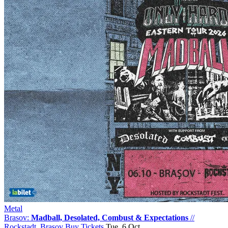
Metal
Brasov:
Madball, Desolated, Combust & Expectations
//
Rockstadt, Brasov
Buy Tickets
Tue, 6 Oct