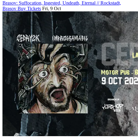
Brasov: Suffocation, Ingested, Undeath, Eternal
//
Rockstadt,
Brasov
Buy Tickets
Fri, 9 Oct