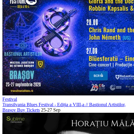
Festival
Transilvania Blues Festival - Ediția a VIII-a
//
Bastionul Artistilor,
Brașov
Buy Tickets
25-27 Sep