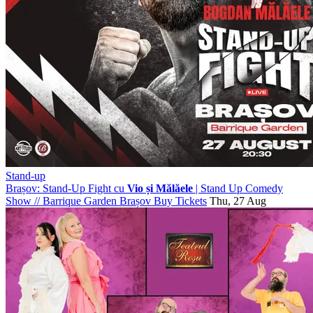
Stand-up
Brașov: Stand-Up Fight cu
Vio și Mălăele
| Stand Up Comedy
Show
//
Barrique Garden Brașov
Buy Tickets
Thu, 27 Aug