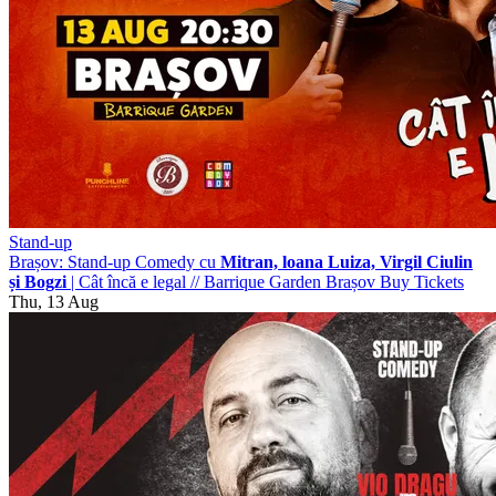
Stand-up
Brașov: Stand-up Comedy cu
Mitran, loana Luiza, Virgil Ciulin
și Bogzi
| Cât încă e legal
//
Barrique Garden Brașov
Buy Tickets
Thu, 13 Aug