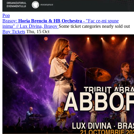
Pop
Brasov:
Horia Brenciu & HB Orchestra
- "Fac ce-mi spune
inima"
//
Lux Divina, Brașov
Some ticket categories nearly sold out
Buy Tickets
Thu, 15 Oct