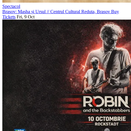
Spectacol
Brasov: Masha și Ursul
//
Centrul Cultural Reduta, Brasov
Buy
Tickets
Fri, 9 Oct