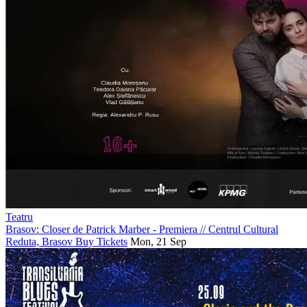
Teatru
Brasov: Closer de Patrick Marber - Premiera
//
Centrul Cultural
Reduta, Brasov
Buy Tickets
Mon, 21 Sep