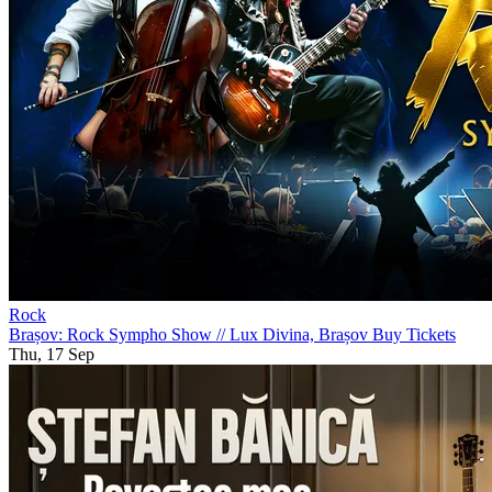
Rock
Brașov: Rock Sympho Show
//
Lux Divina, Brașov
Buy Tickets
Thu, 17 Sep