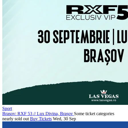
Sport
Brasov: RXF 53
//
Lux Divina, Brașov
Some ticket categories
nearly sold out
Buy Tickets
Wed, 30 Sep