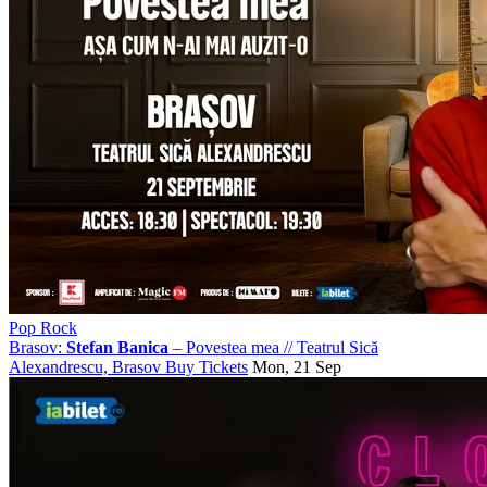
Pop Rock
Brasov:
Stefan Banica
– Povestea mea
//
Teatrul Sică
Alexandrescu, Brasov
Buy Tickets
Mon, 21 Sep