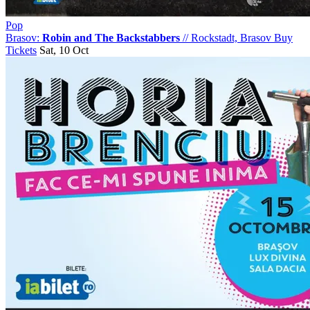
Pop
Brasov:
Robin and The Backstabbers
//
Rockstadt, Brasov
Buy
Tickets
Sat, 10 Oct