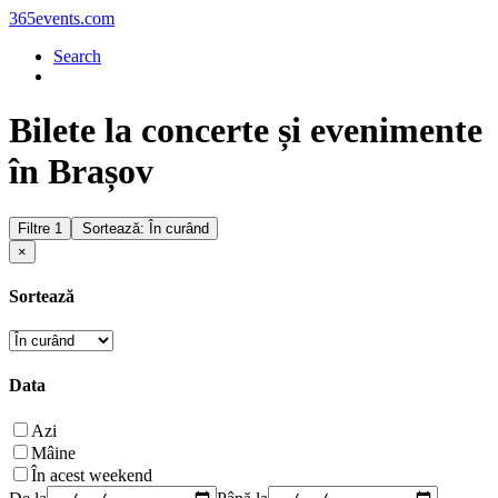
365events.com
Search
Bilete la concerte și evenimente
în Brașov
Filtre
1
Sortează: În curând
×
Sortează
Data
Azi
Mâine
În acest weekend
De la
Până la