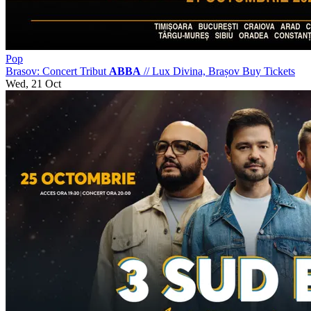
Pop
Brasov: Concert Tribut
ABBA
//
Lux Divina, Brașov
Buy Tickets
Wed, 21 Oct