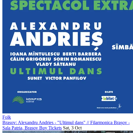
Folk
Brasov: Alexandru Andries - "Ultimul dans"
//
Filarmonica Brașov -
Sala Patria, Brasov
Buy Tickets
Sat, 3 Oct