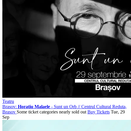
Teatru
Brasov:
Horatiu Malaele
- Sunt un Orb
//
Centrul Cultural Reduta,
Brasov
Some ticket categories nearly sold out
Buy Tickets
Tue, 29
Sep