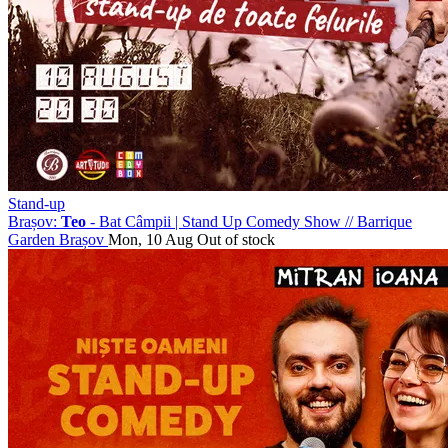
Stand-up
Brașov:
Teo
- Bat Câmpii | Stand Up Comedy Show
//
Barrique
Garden Brașov
Mon, 10 Aug
Out of stock