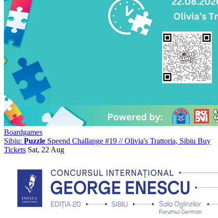
Boardgames
Sibiu:
Puzzle
Speend Challange #19
//
Olivia's Trattoria, Sibiu
Buy
Tickets
Sat, 22 Aug