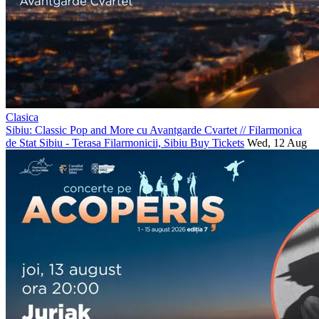
Clasica
Sibiu: Classic Pop and More cu Avantgarde Cvartet
//
Filarmonica
de Stat Sibiu - Terasa Filarmonicii, Sibiu
Buy Tickets
Wed, 12 Aug