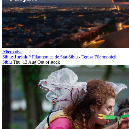
Alternative
Sibiu:
Jurjak
//
Filarmonica de Stat Sibiu - Terasa Filarmonicii,
Sibiu
Thu, 13 Aug
Out of stock