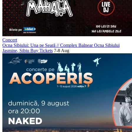
Concert
Ocna Sibiului: Una pe Seară
//
Complex Balnear Ocna Sibiului
Jasmine, Sibiu
Buy Tickets
7-8 Aug