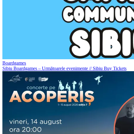
Boardgames
Sibiu Boardgames – Următoarele evenimente
//
Sibiu
Buy Tickets