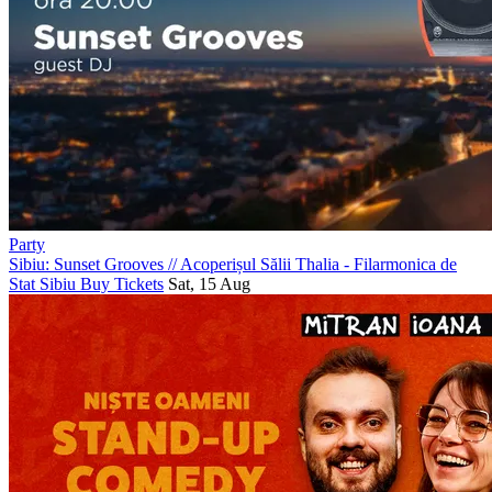
Party
Sibiu: Sunset Grooves
//
Acoperișul Sălii Thalia - Filarmonica de
Stat Sibiu
Buy Tickets
Sat, 15 Aug