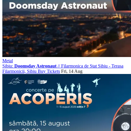
Metal
Sibiu:
Doomsday Astronaut
//
Filarmonica de Stat Sibiu - Terasa
Filarmonicii, Sibiu
Buy Tickets
Fri, 14 Aug