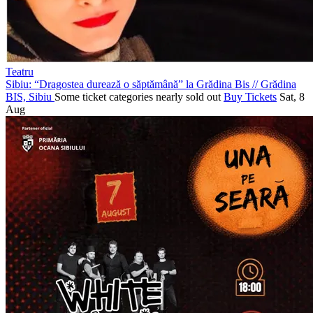
Teatru
Sibiu: “Dragostea durează o săptămână” la Grădina Bis
//
Grădina
BIS, Sibiu
Some ticket categories nearly sold out
Buy Tickets
Sat, 8
Aug