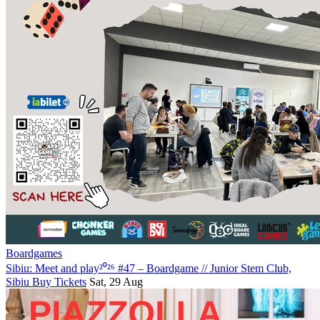
Boardgames
Sibiu: Meet and play²⁰²⁶ #47 – Boardgame
//
Junior Stem Club,
Sibiu
Buy Tickets
Sat, 29 Aug