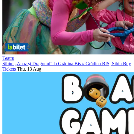
Teatru
Sibiu: „Anaz și Dragonul” la Grădina Bis
//
Grădina BIS, Sibiu
Buy
Tickets
Thu, 13 Aug