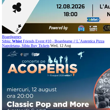
Boardgames
Sibiu:
Whist
Friends Event #10 - Boardgame
//
L`Autentica Pizza
Napoletana, Sibiu
Buy Tickets
Wed, 12 Aug