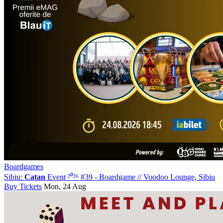
Boardgames
Sibiu:
Catan
Event ²⁰²⁶ #39 - Boardgame
//
Voodoo Lounge, Sibiu
Buy Tickets
Mon, 24 Aug