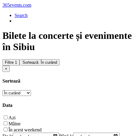
365events.com
Search
Bilete la concerte și evenimente
în Sibiu
Filtre
1
Sortează: În curând
×
Sortează
Data
Azi
Mâine
În acest weekend
De la
Până la