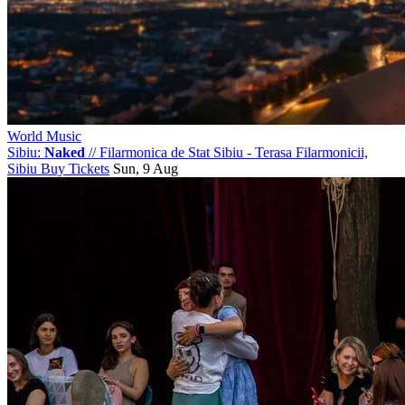
World Music
Sibiu:
Naked
//
Filarmonica de Stat Sibiu - Terasa Filarmonicii,
Sibiu
Buy Tickets
Sun, 9 Aug