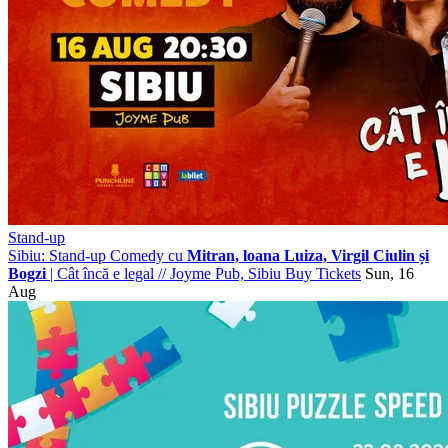
Stand-up
Sibiu: Stand-up Comedy cu
Mitran, loana Luiza, Virgil Ciulin și
Bogzi
| Cât încă e legal
//
Joyme Pub, Sibiu
Buy Tickets
Sun, 16
Aug