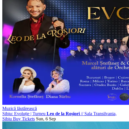
Muzică lăutărească
Sibiu: Evoluție | Turneu
Leo de la Roșiori
//
Sala Transilvania,
Sibiu
Buy Tickets
Sun, 6 Sep