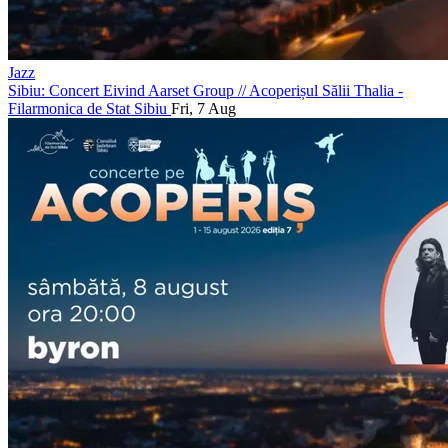
Jazz
Sibiu: Concert Eivind Aarset Group
//
Acoperișul Sălii Thalia -
Filarmonica de Stat Sibiu
Fri, 7 Aug