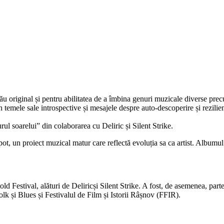
 original și pentru abilitatea de a îmbina genuri muzicale diverse precum
emele sale introspective și mesajele despre auto-descoperire și rezilien
rul soarelui” din colaborarea cu Deliric și Silent Strike.
 proiect muzical matur care reflectă evoluția sa ca artist. Albumul a fo
 Festival, alături de Deliricși Silent Strike. A fost, de asemenea, part
olk și Blues și Festivalul de Film și Istorii Râșnov (FFIR).