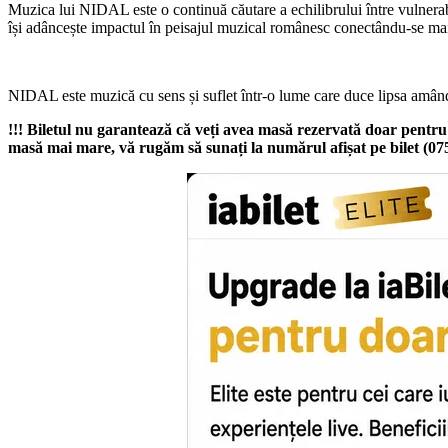
Muzica lui NIDAL este o continuă căutare a echilibrului între vulnerabi
își adâncește impactul în peisajul muzical românesc conectându-se mai 
NIDAL este muzică cu sens și suflet într-o lume care duce lipsa amân
!!!
Biletul nu garantează că veți avea masă rezervată doar pent
masă mai mare, vă rugăm să sunați la numărul afișat pe bilet (075