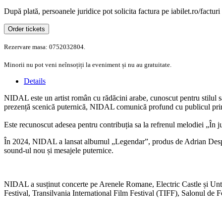
După plată, persoanele juridice pot solicita factura pe iabilet.ro/facturi
Order tickets
Rezervare masa: 0752032804.
Minorii nu pot veni neînsoțiți la eveniment și nu au gratuitate.
Details
NIDAL este un artist român cu rădăcini arabe, cunoscut pentru stilul său
prezență scenică puternică, NIDAL comunică profund cu publicul prin t
Este recunoscut adesea pentru contribuția sa la refrenul melodiei „În ju
În 2024, NIDAL a lansat albumul „Legendar”, produs de Adrian Despot, un
sound-ul nou și mesajele puternice.
NIDAL a susținut concerte pe Arenele Romane, Electric Castle și Untold
Festival, Transilvania International Film Festival (TIFF), Salonul de F