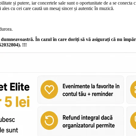
litate și putere, iar concertele sale sunt o oportunitate de a se conect
ales cu cei care caută un mesaj sincer și autentic în muzică.
durora.
ru dumneavoastră.
În cazul în care doriți să vă asigurați că nu împăr
2032804). !!!