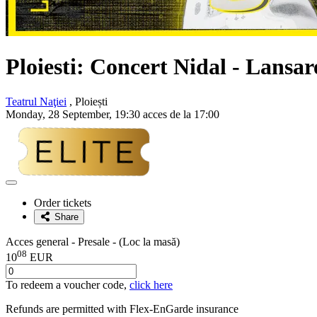
Ploiesti: Concert
Nidal
- Lansar
Teatrul Naţiei
, Ploiești
Monday, 28 September, 19:30 acces de la 17:00
Adaugă
la
Order tickets
favorite
Share
Acces general - Presale - (Loc la masă)
08
10
EUR
To redeem a voucher code,
click here
Refunds are permitted with
Flex-EnGarde
insurance