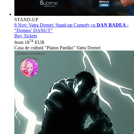
STAND-UP
8 Nov:
Vatra Dornei: Stand-up Comedy cu
DAN BADEA
-
“Domnu’ DANUT”
Buy Tickets
78
from 18
EUR
Casa de cultură "Platon Pardău" Vatra Dornei