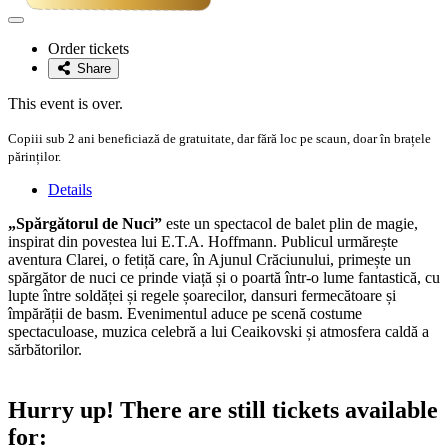
Adaugă
la
Order tickets
favorite
Share
This event is over.
Copiii sub 2 ani beneficiază de gratuitate, dar fără loc pe scaun, doar în brațele
părinților.
Details
„Spărgătorul de Nuci”
este un spectacol de balet plin de magie,
inspirat din povestea lui E.T.A. Hoffmann. Publicul urmărește
aventura Clarei, o fetiță care, în Ajunul Crăciunului, primește un
spărgător de nuci ce prinde viață și o poartă într-o lume fantastică, cu
lupte între soldăței și regele șoarecilor, dansuri fermecătoare și
împărății de basm. Evenimentul aduce pe scenă costume
spectaculoase, muzica celebră a lui Ceaikovski și atmosfera caldă a
sărbătorilor.
Hurry up!
There are still tickets available
for: