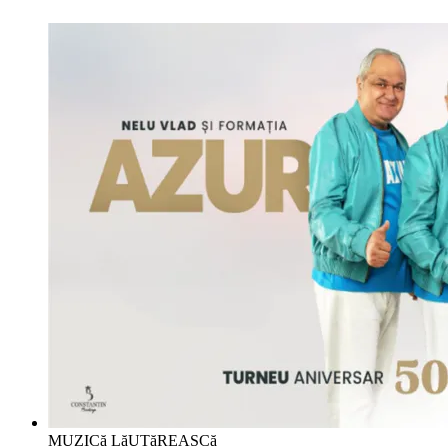
MUZICă LăUTăREASCă