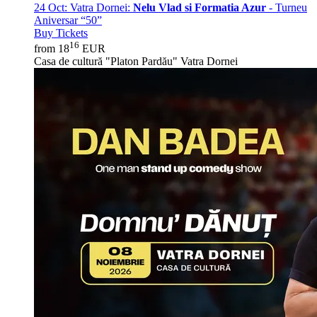
24 Oct:
Vatra Dornei:
Nelu Vlad si Formatia Azur
- Turneu
Aniversar “50”
Buy Tickets
16
from 18
EUR
Casa de cultură "Platon Pardău" Vatra Dornei