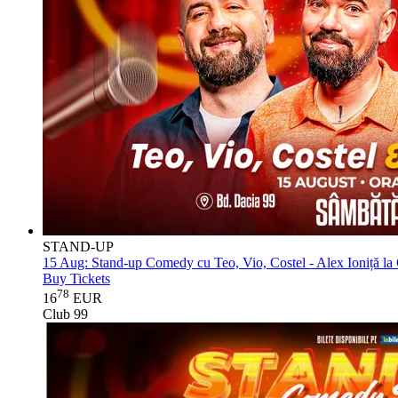
STAND-UP
15 Aug:
Stand-up Comedy cu Teo, Vio, Costel - Alex Ioniță la
Buy Tickets
78
16
EUR
Club 99