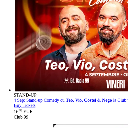
STAND-UP
4 Sep:
Stand-up Comedy cu
Teo, Vio, Costel & Nego
la Club 
Buy Tickets
78
16
EUR
Club 99