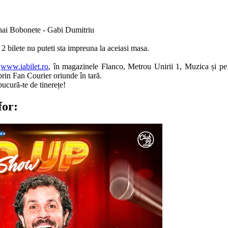
ihai Bobonete - Gabi Dumitriu
2 bilete nu puteti sta impreuna la aceiasi masa.
e
www.iabilet.ro
, în magazinele Flanco, Metrou Unirii 1, Muzica și pe t
rin Fan Courier oriunde în tară.
bucură-te de tinerețe!
for: