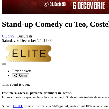
Stand-up Comedy cu Teo, Costel
Club 99
, București
Saturday, 6 December '25, 17:00
Adaugă
la
Order tickets
favorite
Share
This event is over.
Este interzis accesul persoanelor minore in locatie.
Intrarea in sala de spectacole se face cu cel puțin 30 de minute înainte de începer
☀️ Fanii
ELITE
primesc biletele si pe SMS gratuit, au discount 10% la comisionul