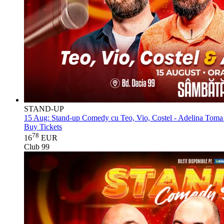
STAND-UP
15 Aug:
Stand-up Comedy cu Teo, Vio, Costel - Adelina Toma 
Buy Tickets
78
16
EUR
Club 99