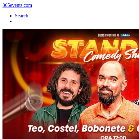
365events.com
Search