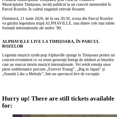
Municipiului Timișoara, invită publicul la un concert memorabil în
Parcul Rozelor, în cadrul stagiunii estivale Rosarte.
Duminică, 21 iunie 2026, de la ora 20:30, scena din Parcul Rozelor
va găzdui legendara trupă ALPHAVILLE, una dintre cele mai iubite
formații internaționale ale anilor ’80.
ALPHAVILLE LIVE LA TIMIȘOARA, ÎN PARCUL
ROZELOR
Legenda muzicii synth-pop Alphaville ajunge la Timișoara pentru un
concert-eveniment ce va reuni generații întregi de iubitori ai hiturilor
care au marcat istoria muzicii internaționale. Vei retrăi emoția unor
piese emblematice precum „Forever Youngˮ, „Big in Japanˮ și
„Sounds Like a Melodyˮ, într-un spectacol live de excepție.
Hurry up!
There are still tickets available
for: