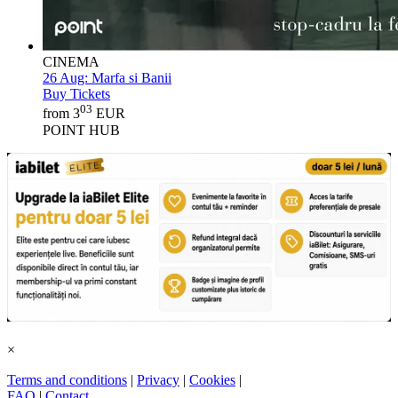
CINEMA
26 Aug:
Marfa si Banii
Buy Tickets
03
from 3
EUR
POINT HUB
×
Terms and conditions
|
Privacy
|
Cookies
|
FAQ
|
Contact