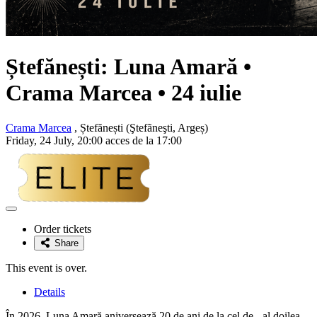
Ștefănești:
Luna Amară
•
Crama Marcea • 24 iulie
Crama Marcea
, Ștefănești (Ştefãneşti, Argeș)
Friday, 24 July, 20:00 acces de la 17:00
Adaugă
la
Order tickets
favorite
Share
This event is over.
Details
În 2026, Luna Amară aniversează 20 de ani de la cel de - al doilea