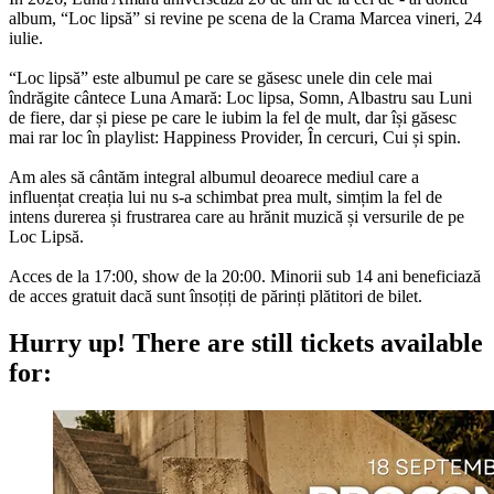
album, “Loc lipsă” si revine pe scena de la Crama Marcea vineri, 24
iulie.
“Loc lipsă” este albumul pe care se găsesc unele din cele mai
îndrăgite cântece Luna Amară: Loc lipsa, Somn, Albastru sau Luni
de fiere, dar și piese pe care le iubim la fel de mult, dar își găsesc
mai rar loc în playlist: Happiness Provider, În cercuri, Cui și spin.
Am ales să cântăm integral albumul deoarece mediul care a
influențat creația lui nu s-a schimbat prea mult, simțim la fel de
intens durerea și frustrarea care au hrănit muzică și versurile de pe
Loc Lipsă.
Acces de la 17:00, show de la 20:00. Minorii sub 14 ani beneficiază
de acces gratuit dacă sunt însoțiți de părinți plătitori de bilet.
Hurry up!
There are still tickets available
for: