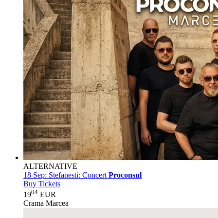
ALTERNATIVE
18 Sep:
Stefanesti: Concert
Proconsul
Buy Tickets
04
19
EUR
Crama Marcea