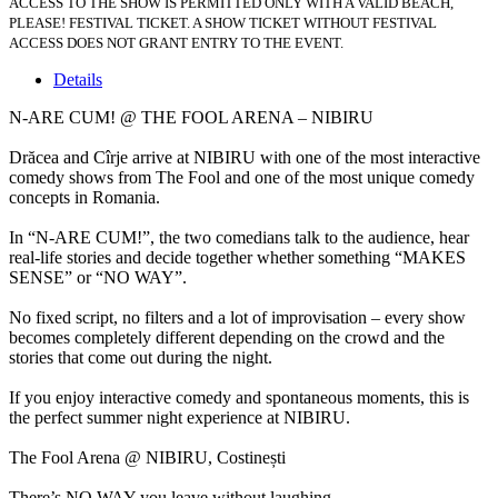
ACCESS TO THE SHOW IS PERMITTED ONLY WITH A VALID BEACH,
PLEASE! FESTIVAL TICKET. A SHOW TICKET WITHOUT FESTIVAL
ACCESS DOES NOT GRANT ENTRY TO THE EVENT.
Details
N-ARE CUM! @ THE FOOL ARENA – NIBIRU
Drăcea and Cîrje arrive at NIBIRU with one of the most interactive
comedy shows from The Fool and one of the most unique comedy
concepts in Romania.
In “N-ARE CUM!”, the two comedians talk to the audience, hear
real-life stories and decide together whether something “MAKES
SENSE” or “NO WAY”.
No fixed script, no filters and a lot of improvisation – every show
becomes completely different depending on the crowd and the
stories that come out during the night.
If you enjoy interactive comedy and spontaneous moments, this is
the perfect summer night experience at NIBIRU.
The Fool Arena @ NIBIRU, Costinești
There’s NO WAY you leave without laughing.