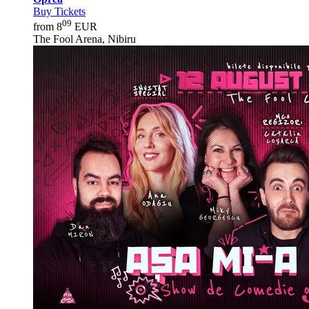
Buy Tickets
09
from 8
EUR
The Fool Arena, Nibiru