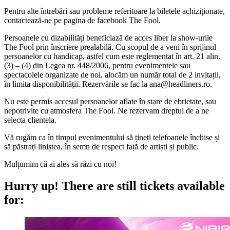
Pentru alte întrebări sau probleme referitoare la biletele achiziționate,
contactează-ne pe pagina de facebook The Fool.
Persoanele cu dizabilități beneficiază de acces liber la show-urile
The Fool prin înscriere prealabilă. Cu scopul de a veni în sprijinul
persoanelor cu handicap, astfel cum este reglementat în art. 21 alin.
(3) – (4) din Legea nr. 448/2006, pentru evenimentele sau
spectacolele organizate de noi, alocăm un număr total de 2 invitații,
în limita disponibilității. Rezervările se fac la
ana@headliners.ro
.
Nu este permis accesul persoanelor aflate în stare de ebrietate, sau
nepotrivite cu atmosfera The Fool. Ne rezervam dreptul de a ne
selecta clientela.
Vă rugăm ca în timpul evenimentului să țineți telefoanele închise și
să păstrați liniștea, în semn de respect față de artiști și public.
Mulțumim că ai ales să râzi cu noi!
Hurry up!
There are still tickets available
for: