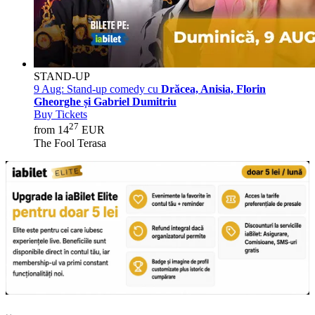
STAND-UP
9 Aug:
Stand-up comedy cu
Drăcea, Anisia, Florin
Gheorghe și Gabriel Dumitriu
Buy Tickets
27
from 14
EUR
The Fool Terasa