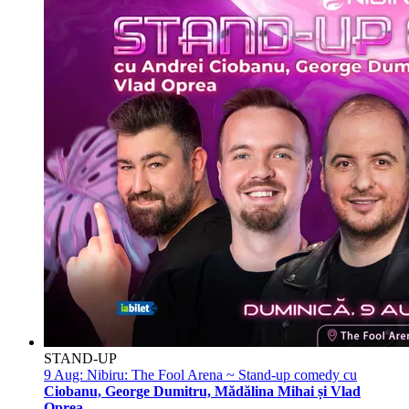
STAND-UP
9 Aug:
Nibiru: The Fool Arena ~ Stand-up comedy cu
Ciobanu, George Dumitru, Mădălina Mihai și Vlad
Oprea