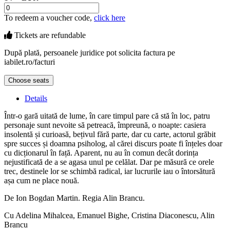
To redeem a voucher code,
click here
Tickets are
refundable
După plată, persoanele juridice pot solicita factura pe
iabilet.ro/facturi
Choose seats
Details
Într-o gară uitată de lume, în care timpul pare că stă în loc, patru
personaje sunt nevoite să petreacă, împreună, o noapte: casiera
insolentă și curioasă, bețivul fără parte, dar cu carte, actorul grăbit
spre succes și doamna psiholog, al cărei discurs poate fi înțeles doar
cu dicționarul în față. Aparent, nu au în comun decât dorința
nejustificată de a se agasa unul pe celălat. Dar pe măsură ce orele
trec, destinele lor se schimbă radical, iar lucrurile iau o întorsătură
așa cum ne place nouă.
De Ion Bogdan Martin. Regia Alin Brancu.
Cu Adelina Mihalcea, Emanuel Bighe, Cristina Diaconescu, Alin
Brancu