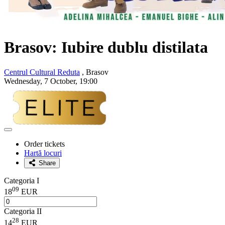
Brasov: Iubire dublu distilata
Centrul Cultural Reduta
, Brasov
Wednesday, 7 October, 19:00
Adaugă
la
Order tickets
favorite
Hartă locuri
Share
Categoria I
09
18
EUR
Categoria II
28
14
EUR